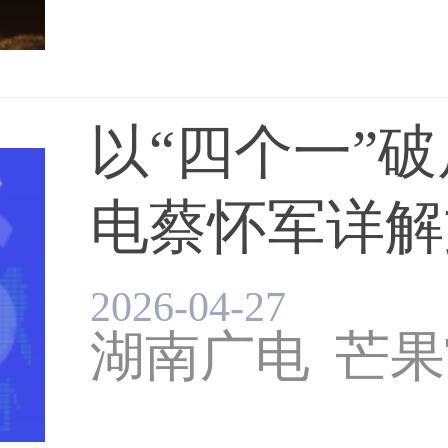
以“四个一”
电蔡怀军详解
的...
2026-04-27
湖南广电
芒果