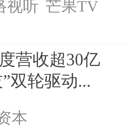
络视听
芒果TV
度营收超30亿
”双轮驱动...
资本