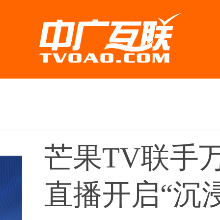
芒果TV联手
直播开启“沉浸