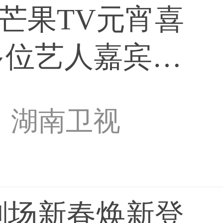
芒果TV元宵喜
多位艺人嘉宾
湖南卫视
剧场新春焕新登