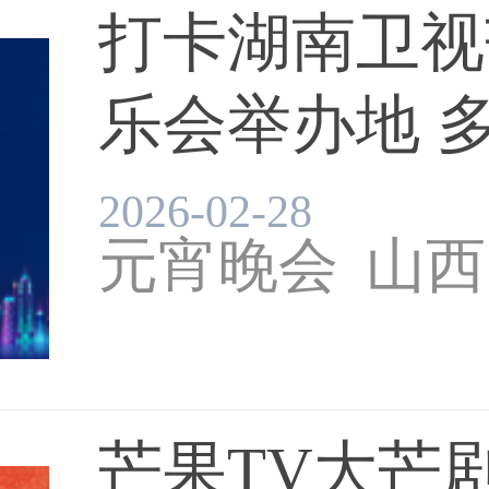
打卡湖南卫视
乐会举办地 
等...
2026-02-28
元宵晚会
山西
芒果TV大芒