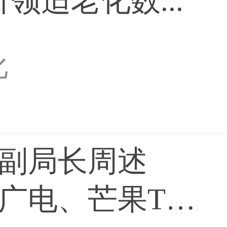
领适老化数...
化
副局长周述
广电、芒果TV