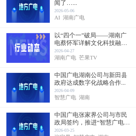
闻了…...
湖南广播电视台
电视节目
重庆
2026-05-06
AI
湖南广电
以“四个一”破局——湖南广
电蔡怀军详解文化科技融合
的...
2026-04-27
湖南广电
芒果TV
中国广电湖南公司与新田县
政府达成数字化战略合作...
2026-04-09
智慧广电
湖南
中国广电张家界公司与市民
政局签约，推进“智慧广电
+养...
2026-03-25