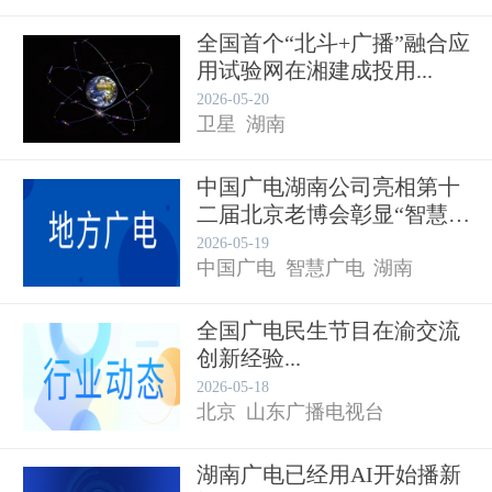
全国首个“北斗+广播”融合应
用试验网在湘建成投用...
2026-05-20
卫星
湖南
中国广电湖南公司亮相第十
二届北京老博会彰显“智慧广
电...
2026-05-19
中国广电
智慧广电
湖南
全国广电民生节目在渝交流
创新经验...
2026-05-18
北京
山东广播电视台
湖南广电已经用AI开始播新