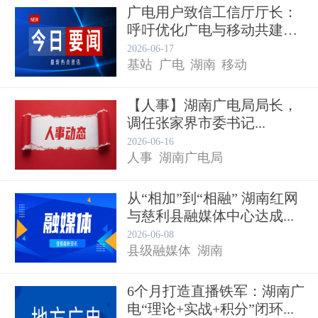
广电用户致信工信厅厅长：
呼吁优化广电与移动共建共
享基...
2026-06-17
基站
广电
湖南
移动
【人事】湖南广电局局长，
调任张家界市委书记...
2026-06-16
人事
湖南广电局
从“相加”到“相融” 湖南红网
与慈利县融媒体中心达成...
2026-06-08
县级融媒体
湖南
6个月打造直播铁军：湖南广
电“理论+实战+积分”闭环...