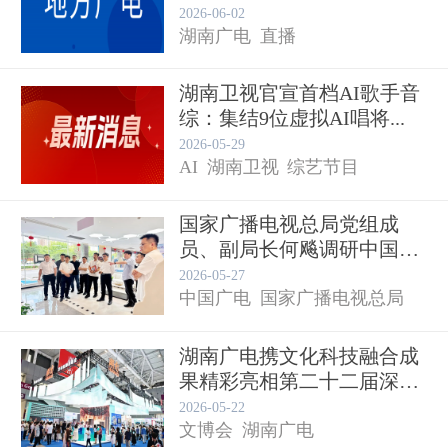
2026-06-02
湖南广电
直播
湖南卫视官宣首档AI歌手音
综：集结9位虚拟AI唱将...
2026-05-29
AI
湖南卫视
综艺节目
国家广播电视总局党组成
员、副局长何飚调研中国广
电湖南...
2026-05-27
中国广电
国家广播电视总局
湖南广电携文化科技融合成
果精彩亮相第二十二届深圳
湖南
文博...
2026-05-22
文博会
湖南广电