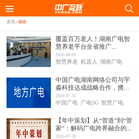
资讯
>
湖南
覆盖百万老人！湖南广电智
慧养老平台全省推广...
2026-08-05
智慧养老
机器人
湖南广电
中国广电湖南网络公司与宇
淼科技达成战略合作，携手
推动...
2026-07-31
中国广电
广电5G
智慧广电
【年中策划】从“管道”到“管
家”：解码广电跨界融合的...
湖南
2026-07-28