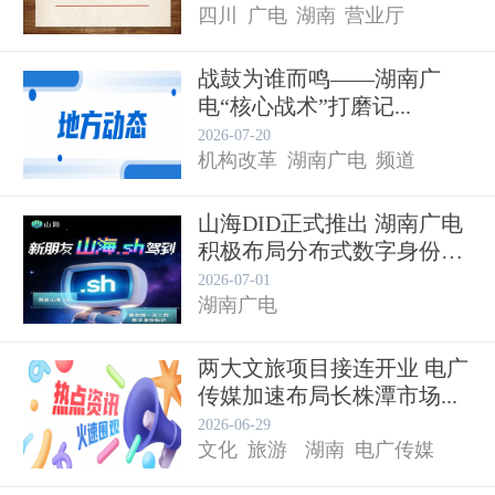
四川
广电
湖南
营业厅
战鼓为谁而鸣——湖南广
电“核心战术”打磨记...
贵广网络
2026-07-20
机构改革
湖南广电
频道
山海DID正式推出 湖南广电
积极布局分布式数字身份
新...
2026-07-01
湖南广电
两大文旅项目接连开业 电广
传媒加速布局长株潭市场...
2026-06-29
文化
旅游
湖南
电广传媒