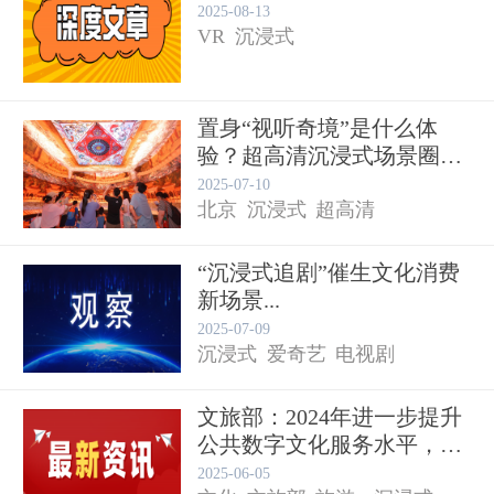
2025-08-13
VR
沉浸式
置身“视听奇境”是什么体
验？超高清沉浸式场景圈粉
无数...
2025-07-10
北京
沉浸式
超高清
“沉浸式追剧”催生文化消费
新场景...
2025-07-09
沉浸式
爱奇艺
电视剧
文旅部：2024年进一步提升
公共数字文化服务水平，
促...
2025-06-05