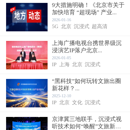
9大措施明确！《北京市关于
加快培育 “超现场” 产业...
2026-01-16
5G
北京
沉浸式
超高清
上海广播电视台携世界级沉
浸演艺IP落户北京...
2026-01-05
IP
上海
北京
沉浸式
“黑科技”如何玩转文旅出圈
新花样？...
2025-12-10
IP
北京
文化
沉浸式
京津冀三地联手，沉浸式视
听技术如何“唤醒”文旅新生