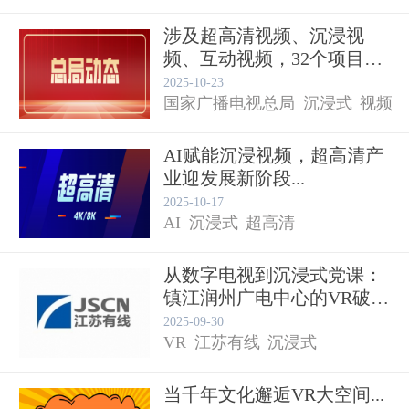
涉及超高清视频、沉浸视
频、互动视频，32个项目入
选！...
2025-10-23
国家广播电视总局
沉浸式
视频
AI赋能沉浸视频，超高清产
业迎发展新阶段...
超高清
2025-10-17
AI
沉浸式
超高清
从数字电视到沉浸式党课：
镇江润州广电中心的VR破圈
之...
2025-09-30
VR
江苏有线
沉浸式
当千年文化邂逅VR大空间...