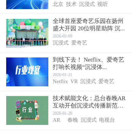
北京
技术
沉浸式
视听
全球首座爱奇艺乐园在扬州
盛大开园 20位明星助阵 沉...
2026-02-09
沉浸式
爱奇艺
到线下去！ Netflix、爱奇艺
打响长视频“沉浸体...
2026-01-21
Netflix
VR
沉浸式
爱奇艺
技术赋能文化：总台春晚AR
互动开创沉浸式传播新范式
...
2026-01-20
AR
春晚
沉浸式
电视台