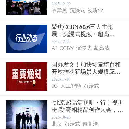
态...
2025-12-09
京津冀
沉浸式
视听业
聚焦CCBN2026三大主题
展：沉浸式视频・超高
清・...
2025-12-05
AI
CCBN
沉浸式
超高清
国办发文！加快场景培育和
开放推动新场景大规模应
用...
2025-11-10
5G
人工智能
沉浸式
“北京超高清视听・行！视听
奇境”亮相精品创作大会，
解...
2025-10-28
北京
沉浸式
超高清