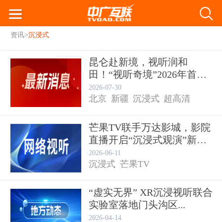
资讯
>
沉浸式
昆仑赴新境，视听润和
田！“视听奇境”2026年首场
活...
2026-07-30
北京
新疆
沉浸式
超高清
芒果TV联手万达影城，影院
直播开启“沉浸式观演”新
赛...
2026-06-11
沉浸式
芒果TV
“虚实无界” XR沉浸视听联合
实验室落地门头沟区...
2026-04-14