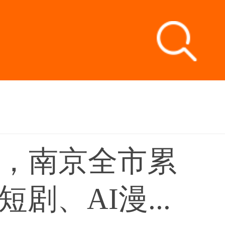
年，南京全市累
剧、AI漫...