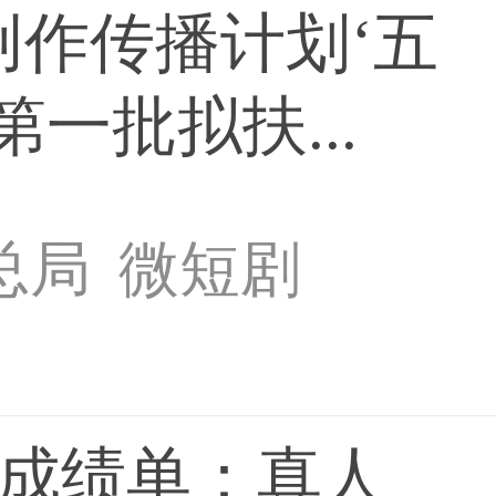
创作传播计划‘五
第一批拟扶...
总局
微短剧
成绩单：真人