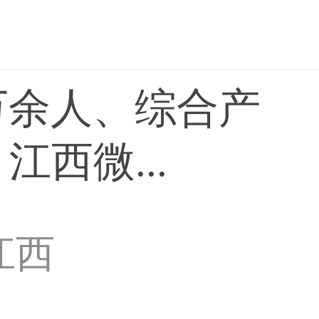
5万余人、综合产
江西微...
江西