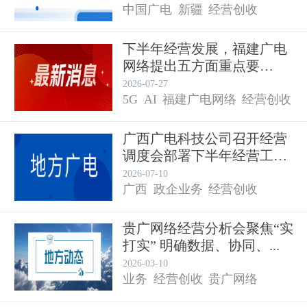
中国广电
新疆
经营创收
下半年经营发展，福建广电
网络提出五方面重点要
求！...
2026-07-27
5G
AI
福建广电网络
经营创收
广西广电科技公司召开经营
调度会部署下半年经营工
作...
2026-07-10
广西
政企业务
经营创收
贵广网络经营分析会聚焦“实
打实” 明确数据、协同、...
2026-03-10
业务
经营创收
贵广网络