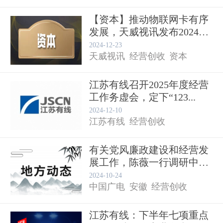
【资本】推动物联网卡有序
发展，天威视讯发布2024
年...
2024-12-23
天威视讯
经营创收
资本
江苏有线召开2025年度经营
工作务虚会，定下“123...
2024-12-10
江苏有线
经营创收
有关党风廉政建设和经营发
展工作，陈薇一行调研中国
广电...
2024-10-24
中国广电
安徽
经营创收
江苏有线：下半年七项重点