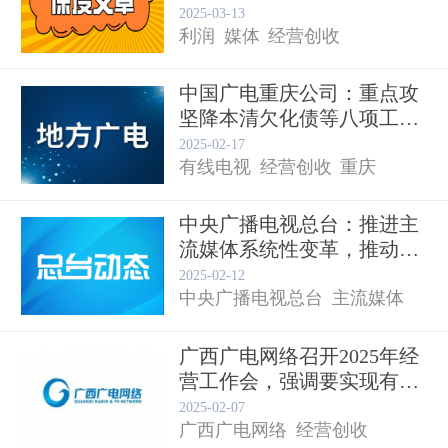
2025-03-13
利润
媒体
经营创收
中国广电重庆公司：重点攻
坚降本清欠化债等八项工
作...
2025-02-17
有线电视
经营创收
重庆
中央广播电视总台：推进主
流媒体系统性变革，推动经
营工...
2025-02-12
中央广播电视总台
主流媒体
广西广电网络召开2025年经
营工作会，强调要实现有
慎海雄
经营创收
效...
2025-02-07
广西广电网络
经营创收