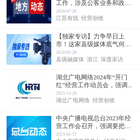
工作，涉及公客业务和政企
业务...
2024-07-26
江苏有线
经营创收
【独家专访】力争早日上
市！这家县级媒体底气何
来？...
2024-05-28
县级融媒体
浙江
深度采访
湖北广电网络2024年“开门
红”经营工作动员会，强调...
经营创收
2023-12-20
湖北广电网络
经营创收
中央广播电视总台2023年经
营工作会召开，强调要把
融...
2023-02-17