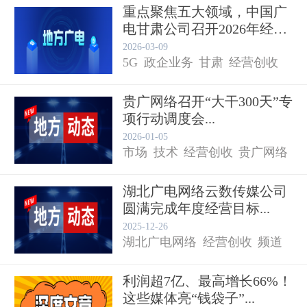
重点聚焦五大领域，中国广
电甘肃公司召开2026年经
营...
2026-03-09
5G
政企业务
甘肃
经营创收
贵广网络召开“大干300天”专
项行动调度会...
2026-01-05
市场
技术
经营创收
贵广网络
湖北广电网络云数传媒公司
圆满完成年度经营目标...
2025-12-26
湖北广电网络
经营创收
频道
利润超7亿、最高增长66%！
这些媒体亮“钱袋子”...