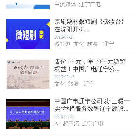
主流媒体
辽宁广电
京剧题材微短剧《傍妆台》
在沈阳开机...
2026-07-20
微短剧
文化
旅游
辽宁
售价199元，享 7000元游览
权益！中国广电辽宁公...
2026-05-17
文化
旅游
辽宁
中国广电辽宁公司以“三暖一
实”举措服务数智辽宁建设...
2026-04-29
AI
超高清
辽宁广电