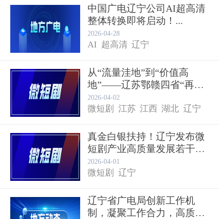
中国广电辽宁公司AI超高清
整体转换即将启动！...
2026-04-28
AI
超高清
辽宁
从“流量洼地”到“价值高
地”——辽苏鄂赣四省“再发
力...
2026-04-02
微短剧
江苏
江西
湖北
辽宁
真金白银扶持！辽宁发布微
短剧产业高质量发展若干措
施...
2026-04-01
微短剧
辽宁
辽宁省广电局创新工作机
制，凝聚工作合力，高质量