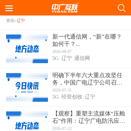
资讯
>
辽宁
新一代通信网，“新”在哪？
如何干？...
2026-08-07
5G
辽宁
通信网
明确下半年六大重点攻坚任
务，中国广电辽宁公司召开
20...
2026-07-31
5G
经营创收
辽宁
【观察】重塑主流媒体“压舱
石”作用：辽宁广电防汛应
急...
2026-07-22