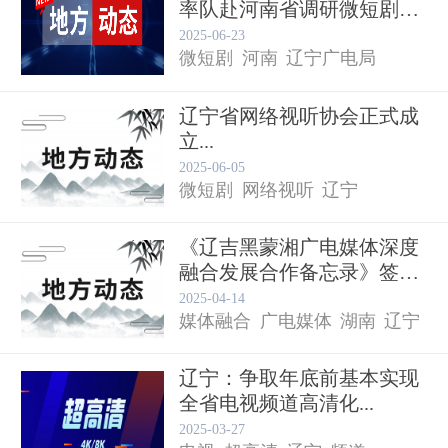
率队赴河南省调研微短剧产
业发...
2025-06-23
微短剧
河南
辽宁广电局
辽宁省网络视听协会正式成
立...
2025-06-05
微短剧
网络视听
辽宁
《辽吉黑蒙湘广电媒体深度
融合发展合作备忘录》签
署...
2025-04-14
媒体融合
广电媒体
湖南
辽宁
辽宁：争取年底前基本实现
全省电视频道高清化...
2025-03-27