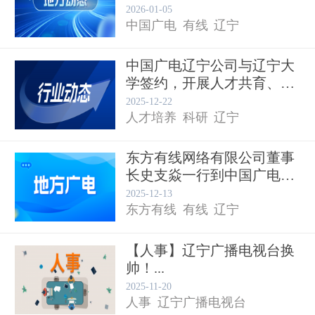
完成新...
2026-01-05
中国广电
有线
辽宁
中国广电辽宁公司与辽宁大
学签约，开展人才共育、科
研共...
2025-12-22
人才培养
科研
辽宁
东方有线网络有限公司董事
长史支焱一行到中国广电辽
宁公...
2025-12-13
东方有线
有线
辽宁
【人事】辽宁广播电视台换
帅！...
2025-11-20
人事
辽宁广播电视台