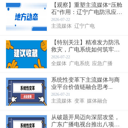
【观察】重塑主流媒体“压舱
石”作用：辽宁广电防汛应
急...
2026-07-22
主流媒体
辽宁广电
【特别关注】精准发力防汛
救灾，广电系统如何筑牢安
全防...
2026-07-22
全媒体
广电系统
应急广播
系统性变革下主流媒体与商
业平台价值链融合思考...
2026-07-21
主流媒体
变革
媒体融合
从破题开局迈向深层攻坚，
广东广播电视台推出八项变