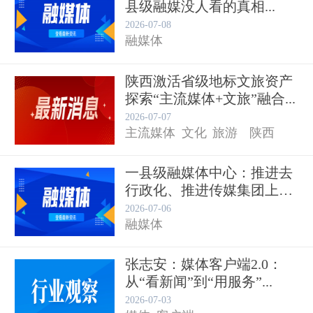
县级融媒没人看的真相...
2026-07-08
融媒体
陕西激活省级地标文旅资产
探索“主流媒体+文旅”融合...
2026-07-07
主流媒体
文化
旅游
陕西
一县级融媒体中心：推进去
行政化、推进传媒集团上
市...
2026-07-06
融媒体
张志安：媒体客户端2.0：
从“看新闻”到“用服务”...
2026-07-03