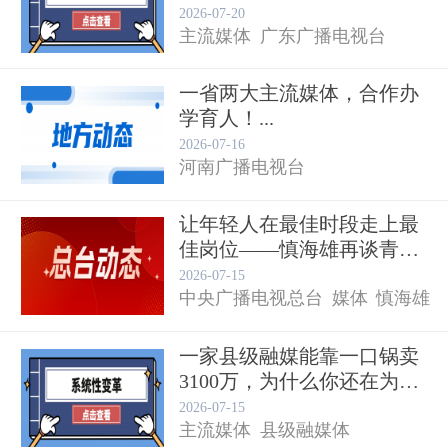
革举...
2026-07-20
主流媒体
广东广播电视台
一省两大主流媒体，合作办
学育人！...
机构改革
2026-07-16
河南广播电视台
让年轻人在最佳时段走上最
佳岗位——慎海雄再谈青年
河南广播电视新媒体集团
干部...
2026-07-15
中央广播电视总台
媒体
慎海雄
一家县级融媒能靠一口锅卖
河南日报
3100万，为什么你还在为
经...
2026-07-15
主流媒体
县级融媒体