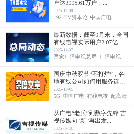
户达3995.61万户，...
2025-11-08
192
TV资本论
中国广电
最新数据：截至9月末，全国
有线电视实际用户2.07亿...
广电总局
有线电视
2025-11-07
国家广播电视总局
广播电视
国庆中秋双节“不打烊”，各
地有线公司如何用服务连接
广电5G
有线电视
千...
2025-10-09
5G
中国广电
有线电视
超高清
从广电“老兵”到数字先锋 吉
视传媒向“新”再出发...
2025-09-30