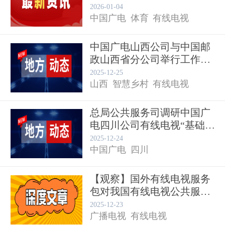
单...
2026-01-04
中国广电
体育
有线电视
中国广电山西公司与中国邮
政山西省分公司举行工作会
谈 ...
2025-12-25
山西
智慧乡村
有线电视
总局公共服务司调研中国广
电四川公司有线电视“基础
包”...
2025-12-24
中国广电
四川
【观察】国外有线电视服务
包对我国有线电视公共服务
国家广播电视总局
有线电视
的启...
2025-12-23
广播电视
有线电视