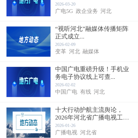
2026-03-20
广电5G
政企业务
河北
“视听河北”融媒体传播矩阵
正式成立...
2026-02-09
变革
河北
融媒体
中国广电重磅升级！手机业
务电子协议线上可查...
2026-02-02
中国广电
有线
河北
十大行动护航主流舆论，
2026年河北省广播电视工作
会...
2026-01-26
广播电视
河北省