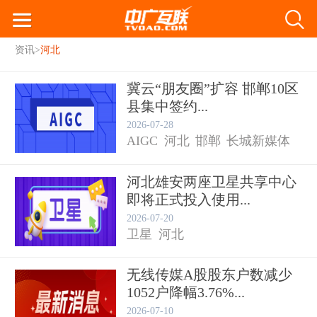
资讯
>
河北
冀云“朋友圈”扩容 邯郸10区
县集中签约...
2026-07-28
AIGC
河北
邯郸
长城新媒体
河北雄安两座卫星共享中心
即将正式投入使用...
2026-07-20
卫星
河北
无线传媒A股股东户数减少
1052户降幅3.76%...
2026-07-10