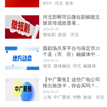
IPTV
河北
资本
河北邯郸市以微短剧赋能文
旅宣传成效显著...
2026-05-29
微短剧
旅游
河北
圆剧场共享平台与保定市21
个县（市、区）融媒体中心
签...
2026-05-21
保定
媒体融合
河北
融媒体
【中广聚焦】这些广电公司
推出旅游卡，你会买吗？...
2026-05-21
上海
中广聚焦
华数
旅游
河北