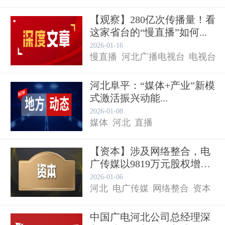
【观察】280亿次传播量！看
这家省台的“慢直播”如何...
2026-01-16
慢直播
河北广播电视台
电视台
河北阜平：“媒体+产业”新模
式激活振兴动能...
2026-01-08
媒体
河北
直播
【资本】涉及网络整合，电
广传媒以9819万元股权增
资...
2026-01-06
河北
电广传媒
网络整合
资本
中国广电河北公司总经理深