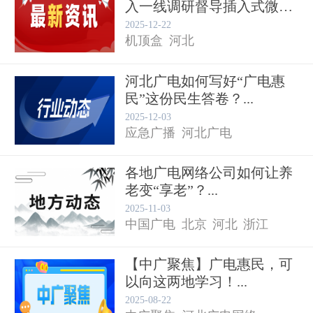
入一线调研督导插入式微型
机顶...
2025-12-22
机顶盒
河北
河北广电如何写好“广电惠
民”这份民生答卷？...
2025-12-03
应急广播
河北广电
各地广电网络公司如何让养
老变“享老”？...
2025-11-03
中国广电
北京
河北
浙江
【中广聚焦】广电惠民，可
以向这两地学习！...
适老化
2025-08-22