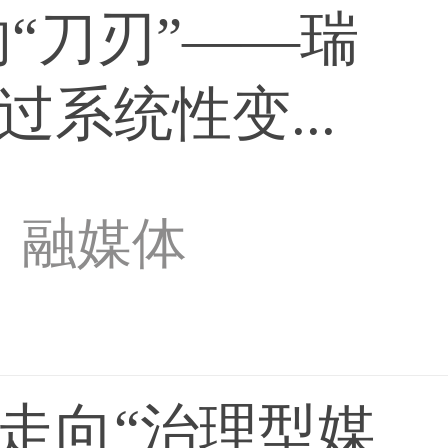
的“刀刃”——瑞
系统性变...
融媒体
走向“治理型媒