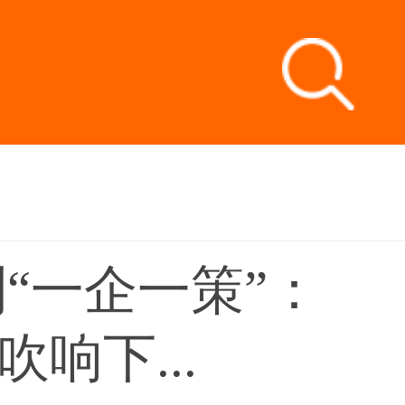
”到“一企一策”：
响下...