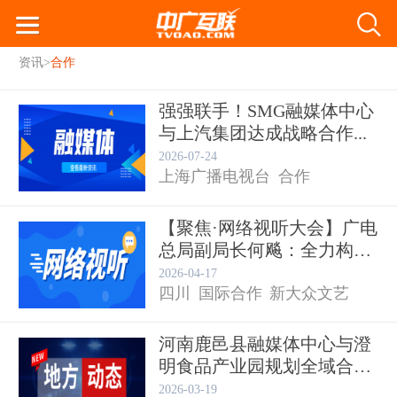
资讯
>
合作
强强联手！SMG融媒体中心
与上汽集团达成战略合作...
2026-07-24
上海广播电视台
合作
【聚焦·网络视听大会】广电
总局副局长何飚：全力构建
融媒体中心
主...
2026-04-17
四川
国际合作
新大众文艺
河南鹿邑县融媒体中心与澄
明食品产业园规划全域合作
网络视听大会
共...
2026-03-19