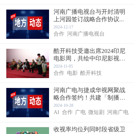
河南广播电视台与开封清明
上河园签订战略合作协议...
金融
2024-12-17
合作
河南广播电视台
酷开科技受邀出席2024印尼
电影周，共绘中印尼影视
合...
2024-11-05
合作
电影
酷开科技
河南广电与捷成华视网聚战
略合作签约！共建「制播平
台」...
2024-10-28
AI
合作
广电
微短剧
河南广电
收视率均位列同时段省级卫