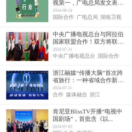
视第一，广电总局发文表扬
《歌...
2024-08-14
国际合作
广电总局
湖南卫视
中央广播电视总台与阿拉伯
国家联盟合作！双方将联合
电视节目
制作...
2024-07-31
中央广播电视总台
国际合作
浙江融媒“传播大脑”首次跨
省旅行：一种省域合作新范
纪录片
式...
2024-07-11
合作
媒体融合
浙江
肯尼亚BlissTV开播“电视中
国剧场”，首批含《以...
2024-07-03