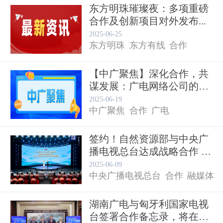
东方明珠璀璨夜：多项重磅
合作及创新项目对外发布...
2025-06-25
东方明珠
东方有线
合作
【中广聚焦】深化合作，共
谋发展：广电网络公司的跨
界融...
2025-06-19
中广聚焦
合作
广电
签约！自然资源部与中央广
播电视总台达成战略合作 大
型...
2025-06-09
中央广播电视总台
合作
融媒体
湖南广电与匈牙利国家电视
台签署合作备忘录，将在节