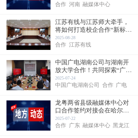
合作
河南
融媒体中心
江苏有线与江苏师大牵手，
将如何打造校企合作“新标
杆”...
2025-08-28
合作
江苏有线
中国广电湖南公司与湖南开
放大学合作！共同探索“广电
+...
2025-07-24
中国广电湖南公司
合作
广电
龙粤两省县级融媒体中心对
口合作签约对接会在哈尔滨
教育
举行...
2025-07-22
合作
广东
融媒体中心
黑龙江