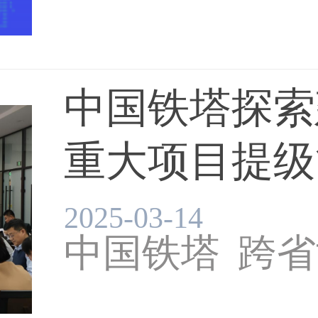
中国铁塔探索
重大项目提级
中国铁塔
新模...
2025-03-14
中国铁塔
跨省