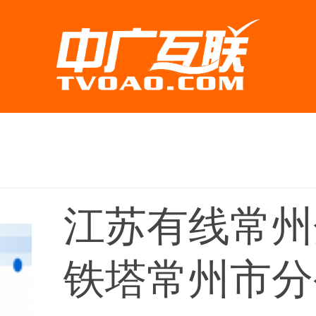
江苏有线常州
铁塔常州市分