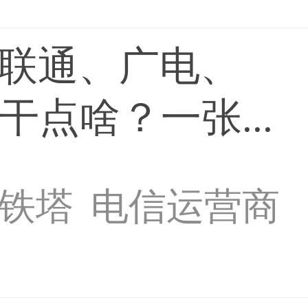
联通、广电、
干点啥？一张...
铁塔
电信运营商