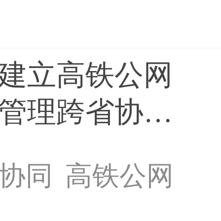
建立高铁公网
管理跨省协同
协同
高铁公网