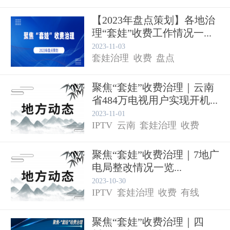
【2023年盘点策划】各地治
理“套娃”收费工作情况一...
2023-11-03
套娃治理
收费
盘点
聚焦“套娃”收费治理｜云南
省484万电视用户实现开机...
2023-11-01
IPTV
云南
套娃治理
收费
聚焦“套娃”收费治理｜7地广
电局整改情况一览...
有线电视
2023-10-30
IPTV
套娃治理
收费
有线
聚焦“套娃”收费治理｜四