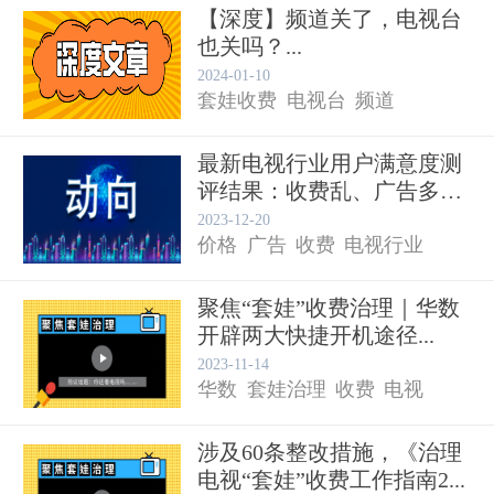
【深度】频道关了，电视台
也关吗？...
2024-01-10
套娃收费
电视台
频道
最新电视行业用户满意度测
评结果：收费乱、广告多等
备受...
2023-12-20
价格
广告
收费
电视行业
聚焦“套娃”收费治理｜华数
开辟两大快捷开机途径...
2023-11-14
华数
套娃治理
收费
电视
涉及60条整改措施，《治理
电视“套娃”收费工作指南2...