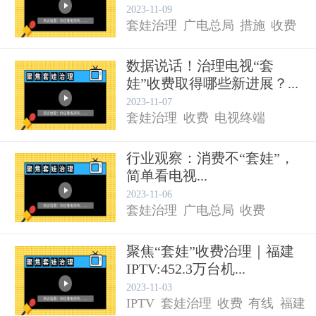
2023-11-09
套娃治理
广电总局
措施
收费
数据说话！治理电视“套
娃”收费取得哪些新进展？...
2023-11-07
套娃治理
收费
电视终端
行业观察：消费不“套娃”，
简单看电视...
2023-11-06
套娃治理
广电总局
收费
聚焦“套娃”收费治理｜福建
IPTV:452.3万台机...
有线电视
2023-11-03
IPTV
套娃治理
收费
有线
福建