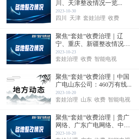
川、天津整改情况一览...
2023-10-30
四川
天津
套娃治理
收费
聚焦“套娃”收费治理｜辽
宁、重庆、新疆整改情况一
智能电视
览...
2023-10-23
套娃治理
收费
智能电视
聚焦“套娃”收费治理｜中国
广电山东公司：460万有线...
2023-10-20
套娃治理
山东
收费
智能电视
聚焦“套娃”收费治理｜贵广
网络、广东广电网络、中国
广...
2023-10-20