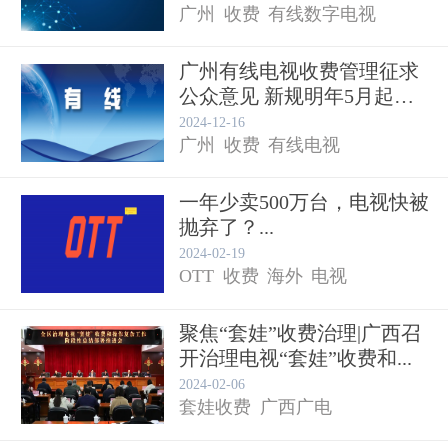
广州
收费
有线数字电视
广州有线电视收费管理征求
公众意见 新规明年5月起施
行...
2024-12-16
广州
收费
有线电视
一年少卖500万台，电视快被
抛弃了？...
2024-02-19
OTT
收费
海外
电视
聚焦“套娃”收费治理|广西召
开治理电视“套娃”收费和...
2024-02-06
套娃收费
广西广电