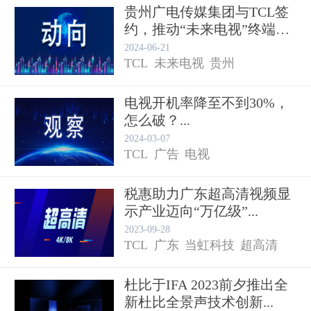
贵州广电传媒集团与TCL签
约，推动“未来电视”终端
研...
2024-06-21
TCL
未来电视
贵州
电视开机率降至不到30%，
怎么破？...
2024-03-07
TCL
广告
电视
税惠助力广东超高清视频显
示产业迈向“万亿级”...
2023-09-28
TCL
广东
当虹科技
超高清
杜比于IFA 2023前夕推出全
新杜比全景声技术创新...