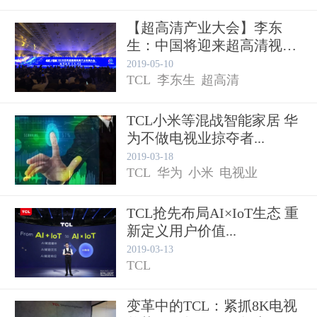
【超高清产业大会】李东
生：中国将迎来超高清视频
产业的...
2019-05-10
TCL
李东生
超高清
TCL小米等混战智能家居 华
为不做电视业掠夺者...
2019-03-18
TCL
华为
小米
电视业
TCL抢先布局AI×IoT生态 重
新定义用户价值...
2019-03-13
TCL
变革中的TCL：紧抓8K电视