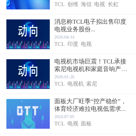
TCL
创维
海信
电视
长虹
消息称TCL电子拟出售印度
电视业务股份...
2026-04-14
TCL
印度
电视
电视机市场巨震！TCL承接
索尼电视机和家庭音响产品
业...
2026-01-26
TCL
电视机
索尼
面板大厂旺季“控产稳价”，
体育经济难拉电视低需求...
2024-07-05
TCL
电视
面板