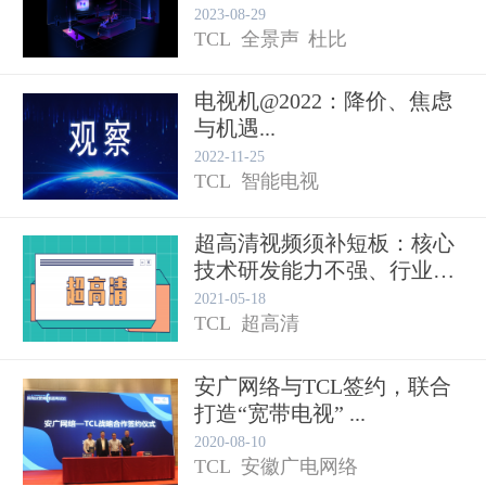
2023-08-29
TCL
全景声
杜比
电视机@2022：降价、焦虑
与机遇...
2022-11-25
TCL
智能电视
超高清视频须补短板：核心
技术研发能力不强、行业标
准体...
2021-05-18
TCL
超高清
安广网络与TCL签约，联合
打造“宽带电视” ...
2020-08-10
TCL
安徽广电网络