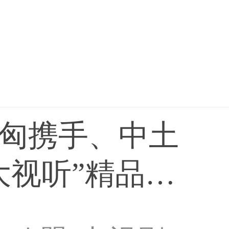
匈携手、中土
大视听”精品即