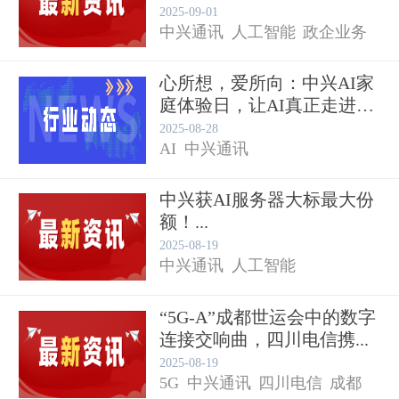
低空经济
2025-09-01
中兴通讯
人工智能
政企业务
心所想，爱所向：中兴AI家
庭体验日，让AI真正走进
千...
2025-08-28
AI
中兴通讯
中兴获AI服务器大标最大份
额！...
2025-08-19
中兴通讯
人工智能
“5G-A”成都世运会中的数字
连接交响曲，四川电信携...
2025-08-19
5G
中兴通讯
四川电信
成都