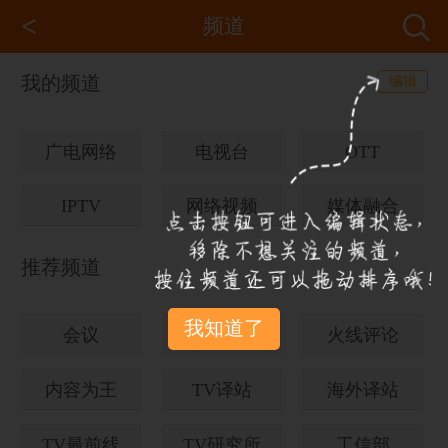
<
频道
我的频道
编辑
广电网络
电视台
OTT
IPTV
网络视频
媒体融合
推荐频道
我知道了
会议
TV信鸽
火线评论
内容为王
TV译站
海外译站
TV最前线
TV研究所
工信部